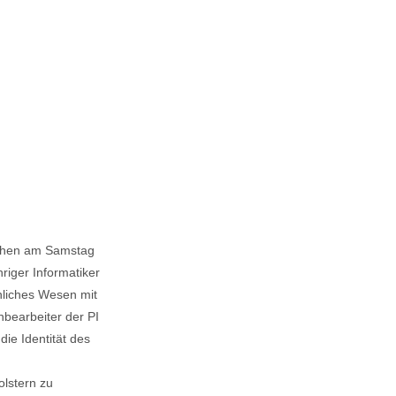
irchen am Samstag
riger Informatiker
hnliches Wesen mit
hbearbeiter der PI
ie Identität des
olstern zu