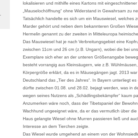
lokalisieren und mithilfe eines Kartons mit eingeschnittener
„Mauselochöffnung“ ohne Widerstand in Gewahrsam zu n
Tatsächlich handelte es sich um ein Mauswiesel, welches z
Marder gehört und neben dem bekannteren Großen Wiese
Hermelin genannt zu der zweiten in Mitteleuropa heimische
Das Mauswiesel hat je nach Verbreitungsgebiet eine Kopf
zwischen 11cm und 26 cm (z.B. Ungarn), wobei die bei uns
Exemplare sich eher an der unteren Größenangabe bewe
besteht vorrangig aus Kleinsäugern, wie z.B. Wühlmäusen
Körpergröße erklärt, da es in Mäusegängen jagt. 2013 war
Deutschland das „Tier des Jahres“. In Bayern unterliegt e
dürfte zwischen 01.08. und 28.02. bejagt werden, was in d
wegen seines Nutzens als „Schädlingsbekämpfer“ kaum pas
Anzumerken wäre noch, dass der Tibetspaniel der Bewohne
Wachhund ungeeignet wäre, da er das vermutlich über die 
Haus gelangte Wiesel ohne Murren passieren ließ und auc
Interesse an dem Tierchen zeigte.
Das Wiesel wurde umgehend an einem von der Wohnsiedl