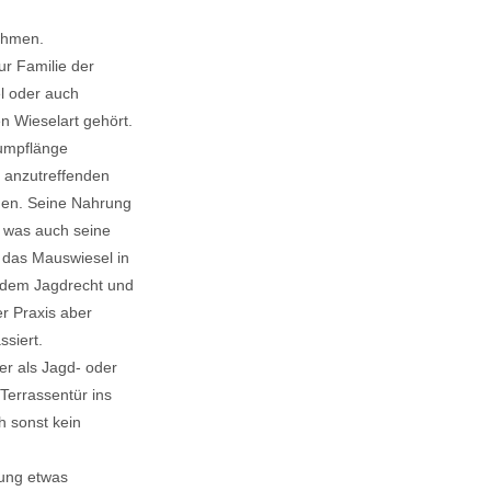
ehmen.
ur Familie der
l oder auch
n Wieselart gehört.
rumpflänge
 anzutreffenden
gen. Seine Nahrung
, was auch seine
 das Mauswiesel in
s dem Jagdrecht und
er Praxis aber
siert.
r als Jagd- oder
Terrassentür ins
h sonst kein
ung etwas