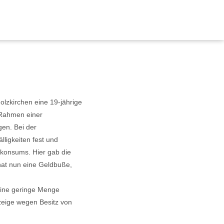
lzkirchen eine 19-jährige
 Rahmen einer
en. Bei der
lligkeiten fest und
iskonsums. Hier gab die
hat nun eine Geldbuße,
 eine geringe Menge
zeige wegen Besitz von