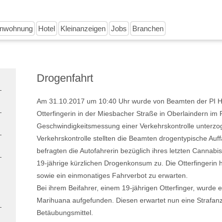
enwohnung
Hotel
Kleinanzeigen
Jobs
Branchen
Drogenfahrt
Am 31.10.2017 um 10:40 Uhr wurde von Beamten der PI Ho
Otterfingerin in der Miesbacher Straße in Oberlaindern im
Geschwindigkeitsmessung einer Verkehrskontrolle unterzog
Verkehrskontrolle stellten die Beamten drogentypische Auffä
befragten die Autofahrerin bezüglich ihres letzten Cannab
19-jährige kürzlichen Drogenkonsum zu. Die Otterfingerin 
sowie ein einmonatiges Fahrverbot zu erwarten.
Bei ihrem Beifahrer, einem 19-jährigen Otterfinger, wurde
Marihuana aufgefunden. Diesen erwartet nun eine Strafan
Betäubungsmittel.